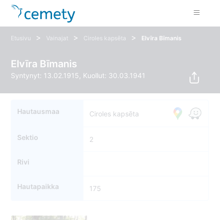
>
>
>
Etusivu
Vainajat
Ciroles kapsēta
Elvīra Bīmanis
Elvīra Bīmanis
Syntynyt: 13.02.1915, Kuollut: 30.03.1941
Hautausmaa
Ciroles kapsēta
Sektio
2
Rivi
Hautapaikka
175