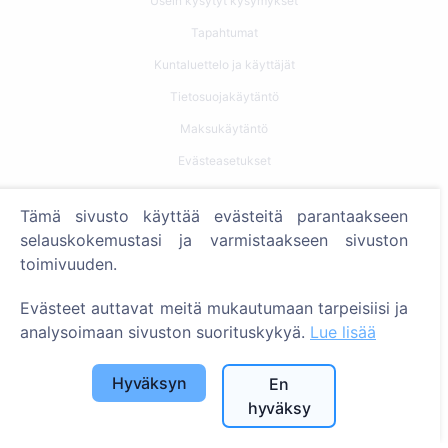
Usein kysytyt kysymykset
Tapahtumat
Kuntaluettelo ja käyttäjät
Tietosuojakäytäntö
Maksukäytäntö
Evästeasetukset
Haku
Tämä sivusto käyttää evästeitä parantaakseen
selauskokemustasi ja varmistaakseen sivuston
Etsi vainajia
toimivuuden.
Etsi hautausmaita
Evästeet auttavat meitä mukautumaan tarpeisiisi ja
Palvelut
analysoimaan sivuston suorituskykyä.
Lue lisää
Yhteystiedot
Hyväksyn
En
hyväksy
SIA "CEMETY", LV40103618951
371 29144816