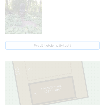
Pyydä tietojen päivitystä
175
2
Elvīra Bīmanis
1915 - 1941
1