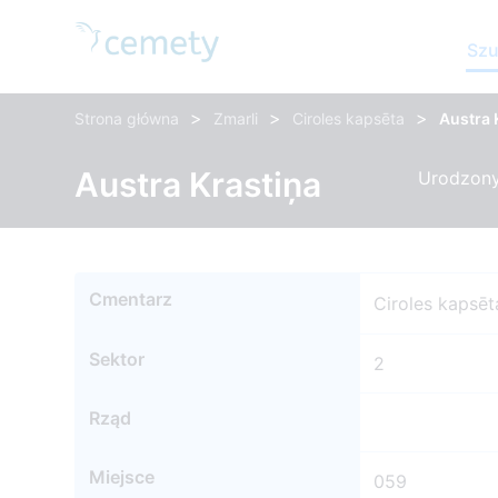
Szu
>
>
>
Strona główna
Zmarli
Ciroles kapsēta
Austra 
Austra Krastiņa
Urodzony:
Cmentarz
Ciroles kapsēt
Sektor
2
Rząd
Miejsce
059