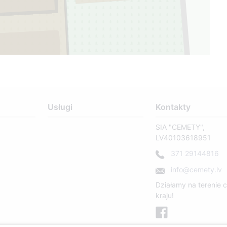
Usługi
Kontakty
SIA "CEMETY",
LV40103618951
371 29144816
info@cemety.lv
Działamy na terenie 
kraju!