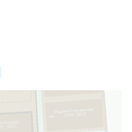
37
2
Paulīne Feierabende
1929 - 2012
1
a Krastiņa
22 - 2011