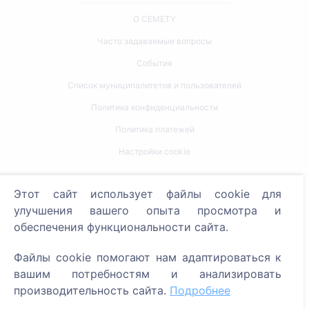
О CEMETY
Часто задаваемые вопросы
События
Список муниципалитетов и пользователей
Политика конфиденциальности
Политика платежей
Настройки cookie
Поиск
Этот сайт использует файлы cookie для
улучшения вашего опыта просмотра и
Поиск усопших
обеспечения функциональности сайта.
Поиск кладбищ
Файлы cookie помогают нам адаптироваться к
Услуги
вашим потребностям и анализировать
производительность сайта.
Подробнее
Контакты