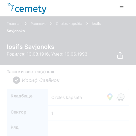
>
>
>
Главная
Усопшие
Ciroles kapsēta
Iosifs
Savjonoks
Iosifs Savjonoks
Родился: 13.08.1916, Умер: 19.06.1993
Также известен(а) как:
Иосиф Савёнок
Кладбище
Ciroles kapsēta
Сектор
1
Ряд