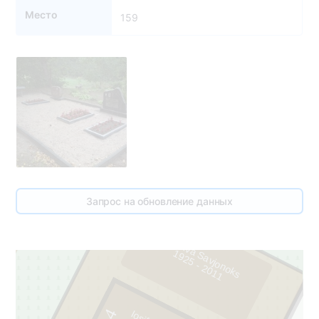
Место
159
Запрос на обновление данных
Česlava Savjonoks
5
1
9
2
5
-
2
0
1
1
4