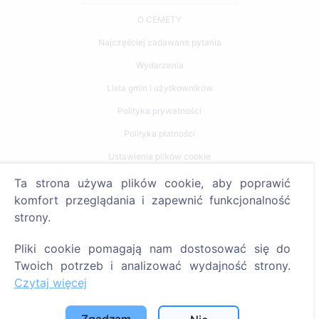
O CEMETY
Najczęściej zadawane pytania
Wydarzenia
Lista gmin i użytkowników
Polityka prywatności
Polityka płatności
Ustawienia plików cookie
Ta strona używa plików cookie, aby poprawić
Szukaj
komfort przeglądania i zapewnić funkcjonalność
strony.
Szukaj zmarłych
Szukaj cmentarzy
Pliki cookie pomagają nam dostosować się do
Twoich potrzeb i analizować wydajność strony.
Usługi
Czytaj więcej
Kontakty