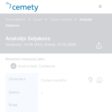
>
>
>
Strona główna
Zmarli
Ciroles kapsēta
Anatolijs
Seljakovs
Anatolijs Seljakovs
Urodzony: 13.06.1953, Zmarły: 13.10.2008
Również znany(a) jako:
Анатолий Селяков
Cmentarz
Ciroles kapsēta
Sektor
1
Rząd