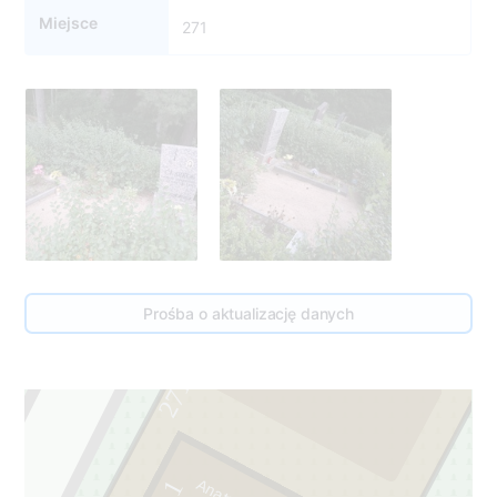
Miejsce
271
Prośba o aktualizację danych
2
271
1