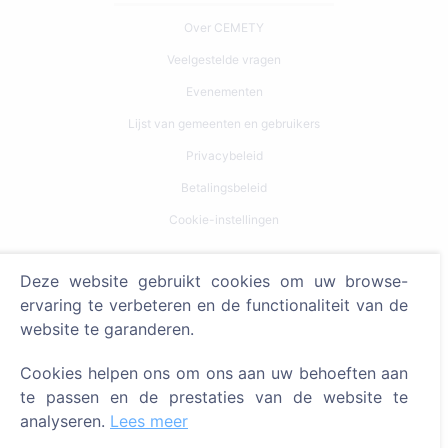
Over CEMETY
Veelgestelde vragen
Evenementen
Lijst van gemeenten en gebruikers
Privacybeleid
Betalingsbeleid
Cookie-instellingen
Zoeken
Deze website gebruikt cookies om uw browse-
ervaring te verbeteren en de functionaliteit van de
Zoeken naar overledenen
website te garanderen.
Zoeken naar begraafplaatsen
Cookies helpen ons om ons aan uw behoeften aan
Diensten
te passen en de prestaties van de website te
analyseren.
Lees meer
Contacten