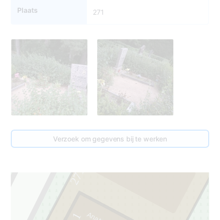
Plaats
271
Verzoek om gegevens bij te werken
2
271
1