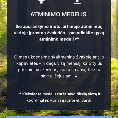
ATMINIMO MEDELIS
Šio apsilankymo metu, artimojo atminimui,
vietoje įprastos žvakelės - pasodinkite gyvą
atminimo medelį 🌱
O mes uždegsime skaitmeninę žvakelę ant jo
kapavietės – ji degs visą mėnesį, kaip tylus
prisiminimo ženklas, kartu su Jūsų tekstu
skirtu įšėjusiam.. 🕯️
225
2
1
📍
Kiekvienas
medelis turės savo tikslią vietą ir
koordinates, kurias gausite el. paštu