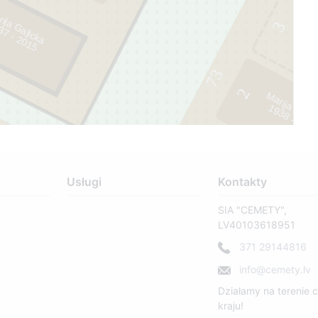
ija Gaļicka
3
5
73
2
Marija Čern
1
9
3
8
-
2
0
2
1
Usługi
Kontakty
SIA "CEMETY",
LV40103618951
371 29144816
info@cemety.lv
Działamy na terenie 
kraju!