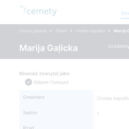
Szu
>
>
>
Strona główna
Zmarli
Ciroles kapsēta
Marija 
Marija Gaļicka
Urodzony:
Również znany(a) jako:
Мария Галицка
Cmentarz
Ciroles kapsēt
Sektor
1
Rząd