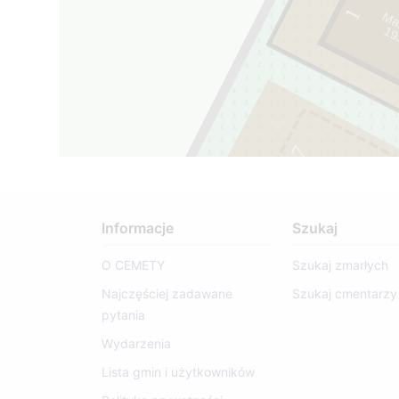
1
Mar
1
9
3
7
-
2
0
1
7
Informacje
Szukaj
O CEMETY
Szukaj zmarłych
Najczęściej zadawane
Szukaj cmentarzy
pytania
Wydarzenia
Lista gmin i użytkowników
117