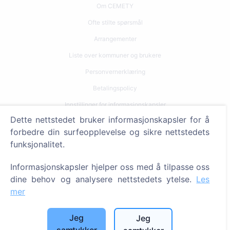
Om CEMETY
Ofte stilte spørsmål
Arrangementer
Liste over kommuner og brukere
Personvernerklæring
Betalingspolicy
Innstillinger for informasjonskapsler
Dette nettstedet bruker informasjonskapsler for å
Søk
forbedre din surfeopplevelse og sikre nettstedets
funksjonalitet.
Søk etter avdøde
Søk etter gravplasser
Informasjonskapsler hjelper oss med å tilpasse oss
dine behov og analysere nettstedets ytelse.
Les
Tjenester
mer
Kontakter
Jeg
Jeg