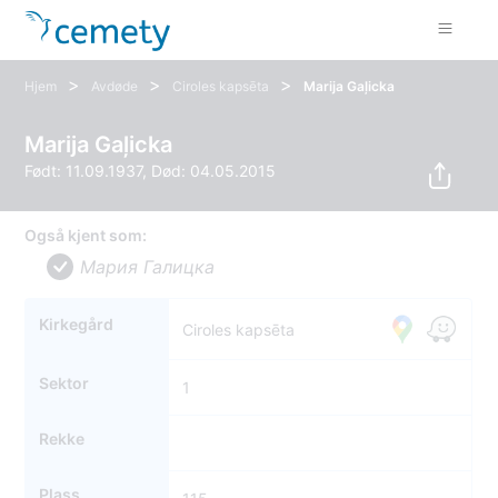
>
>
>
Hjem
Avdøde
Ciroles kapsēta
Marija Gaļicka
Marija Gaļicka
Født: 11.09.1937, Død: 04.05.2015
Også kjent som:
Мария Галицка
Kirkegård
Ciroles kapsēta
Sektor
1
Rekke
Plass