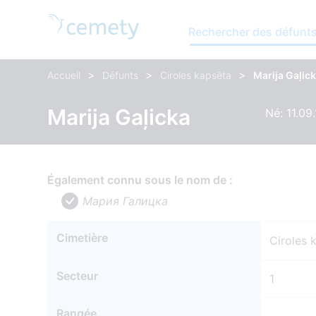
Rechercher des défunt
>
>
>
Accueil
Défunts
Ciroles kapsēta
Marija Gaļic
Marija Gaļicka
Né: 11.09
Également connu sous le nom de :
Мария Галицка
Cimetière
Ciroles 
Secteur
1
Rangée