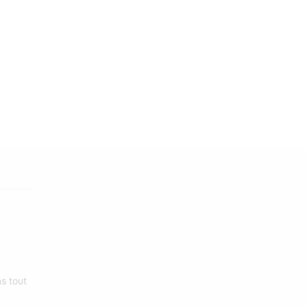
eļa
1
s tout