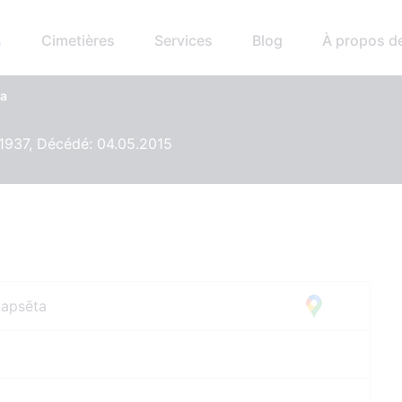
s
Cimetières
Services
Blog
À propos d
ka
.1937, Décédé: 04.05.2015
kapsēta