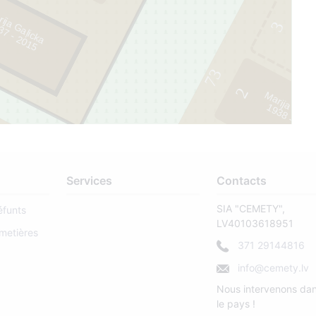
ija Gaļicka
3
5
73
2
Marija Čern
1
9
3
8
-
2
0
2
1
Services
Contacts
SIA "CEMETY",
éfunts
LV40103618951
metières
371 29144816
info@cemety.lv
Nous intervenons dan
le pays !