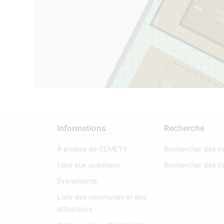
1
Mar
1
9
3
7
-
2
0
1
7
Informations
Recherche
À propos de CEMETY
Rechercher des d
Foire aux questions
Rechercher des ci
Événements
Liste des communes et des
utilisateurs
117