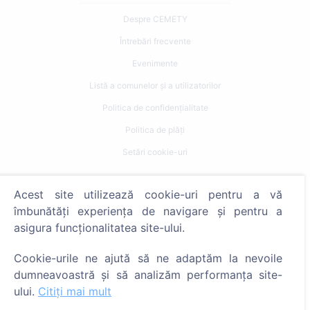
Despre CEMETY
Întrebări frecvente
Evenimente
Listă a comunelor și a utilizatorilor
Politica de confidențialitate
Politica de plăți
Setări cookie-uri
Caută
Acest site utilizează cookie-uri pentru a vă
îmbunătăți experiența de navigare și pentru a
Caută decedați
asigura funcționalitatea site-ului.
Caută cimitire
Cookie-urile ne ajută să ne adaptăm la nevoile
Servicii
dumneavoastră și să analizăm performanța site-
ului.
Citiți mai mult
Contacte