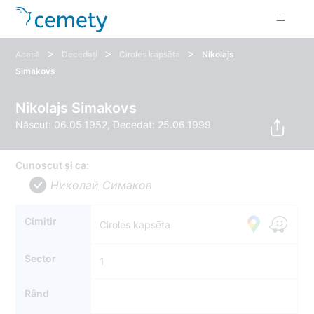
>
>
>
Acasă
Decedați
Ciroles kapsēta
Nikolajs
Simakovs
Nikolajs Simakovs
Născut: 06.05.1952, Decedat: 25.06.1999
Cunoscut și ca:
Николай Симаков
Cimitir
Ciroles kapsēta
Sector
1
Rând