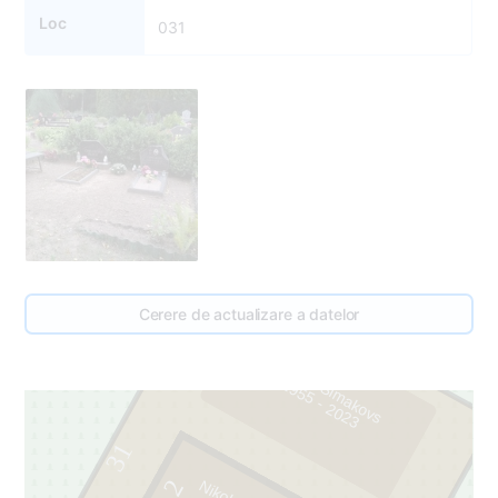
Loc
031
Cerere de actualizare a datelor
3
Sergejs Simakovs
1
9
5
5
-
2
0
2
3
31
2