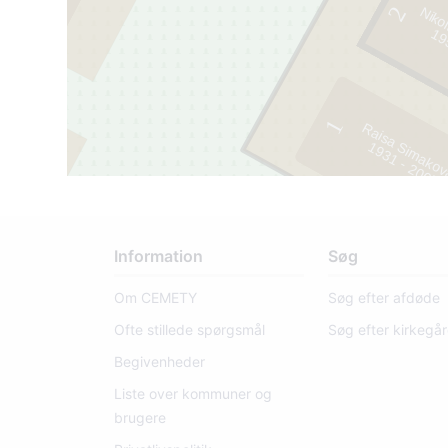
2
Niko
1
9
5
2
-
1
9
9
1
Raisa Simako
9
3
1
-
2
0
0
1
5
Information
Søg
Om CEMETY
Søg efter afdøde
Ofte stillede spørgsmål
Søg efter kirkegå
Begivenheder
Liste over kommuner og
brugere