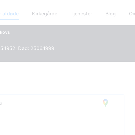
r afdøde
Kirkegårde
Tjenester
Blog
Om
akovs
05.1952, Død: 2506.1999
a