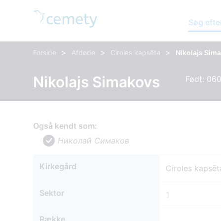
Søg efte
>
>
>
Forside
Afdøde
Ciroles kapsēta
Nikolajs Sim
Nikolajs Simakovs
Født: 06
Også kendt som:
Николай Симаков
Kirkegård
Ciroles kapsēt
Sektor
1
Række