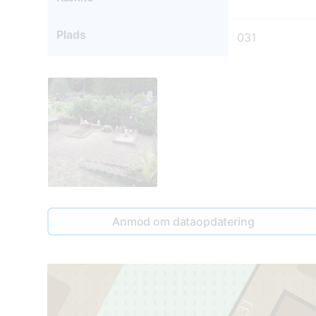
Plads
031
2
Anmod om dataopdatering
31