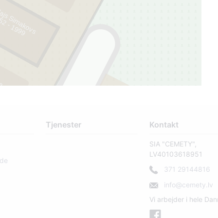
lajs Simakovs
9
va
Tjenester
Kontakt
SIA "CEMETY",
LV40103618951
1
rde
371 29144816
info@cemety.lv
Vi arbejder i hele Da