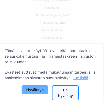
Usein kysytyt kysymykset
Tapahtumat
Kuntaluettelo ja käyttäjät
Tietosuojakäytäntö
Maksukäytäntö
Evästeasetukset
Haku
Tämä sivusto käyttää evästeitä parantaakseen
selauskokemustasi ja varmistaakseen sivuston
Etsi vainajia
toimivuuden.
Etsi hautausmaita
Evästeet auttavat meitä mukautumaan tarpeisiisi ja
Palvelut
analysoimaan sivuston suorituskykyä.
Lue lisää
Yhteystiedot
Hyväksyn
En
hyväksy
SIA "CEMETY", LV40103618951
371 29144816