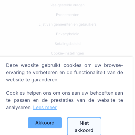
Veelgestelde vragen
Evenementen
Lijst van gemeenten en gebruikers
Privacybeleid
Betalingsbeleid
Cookie-instellingen
Deze website gebruikt cookies om uw browse-
Zoeken
ervaring te verbeteren en de functionaliteit van de
Zoeken naar overledenen
website te garanderen.
Zoeken naar begraafplaatsen
Cookies helpen ons om ons aan uw behoeften aan
te passen en de prestaties van de website te
Diensten
analyseren.
Lees meer
Contacten
Akkoord
Niet
SIA "CEMETY", LV40103618951
akkoord