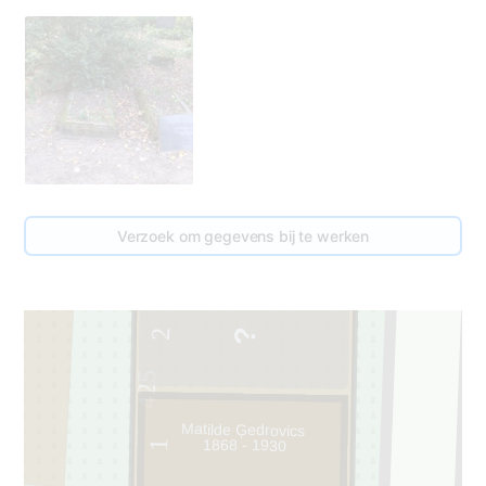
Verzoek om gegevens bij te werken
2
425
Matilde Ģedrovics
1868 - 1930
1