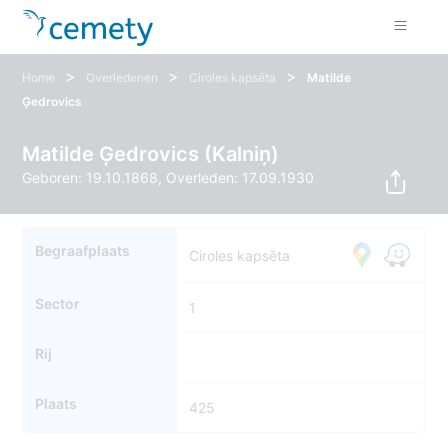
>
>
>
Home
Overledenen
Ciroles kapsēta
Matilde
Ģedrovics
Matilde Ģedrovics (Kalniņ)
Geboren: 19.10.1868, Overleden: 17.09.1930
Begraafplaats
Ciroles kapsēta
Sector
1
Rij
Plaats
425