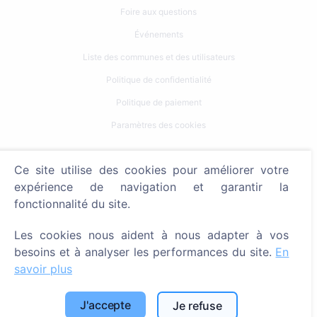
Foire aux questions
Événements
Liste des communes et des utilisateurs
Politique de confidentialité
Politique de paiement
Paramètres des cookies
Recherche
Ce site utilise des cookies pour améliorer votre
Rechercher des défunts
expérience de navigation et garantir la
fonctionnalité du site.
Rechercher des cimetières
Les cookies nous aident à nous adapter à vos
Services
besoins et à analyser les performances du site.
En
savoir plus
Contacts
SIA "CEMETY", LV40103618951
J'accepte
Je refuse