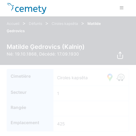
>
>
>
Accueil
Défunts
Ciroles kapsēta
Matilde
Ģedrovics
Matilde Ģedrovics (Kalniņ)
Né: 19.10.1868, Décédé: 17.09.1930
Cimetière
Ciroles kapsēta
Secteur
1
Rangée
Emplacement
425