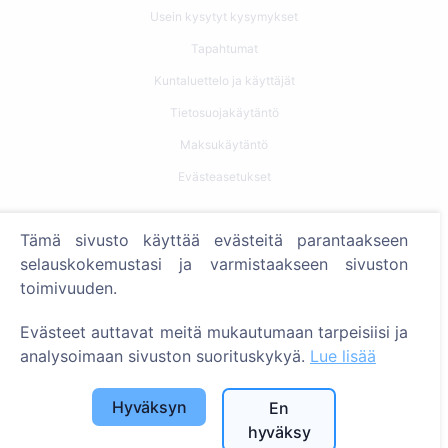
Usein kysytyt kysymykset
Tapahtumat
Kuntaluettelo ja käyttäjät
Tietosuojakäytäntö
Maksukäytäntö
Evästeasetukset
Haku
Tämä sivusto käyttää evästeitä parantaakseen
Etsi vainajia
selauskokemustasi ja varmistaakseen sivuston
toimivuuden.
Etsi hautausmaita
Evästeet auttavat meitä mukautumaan tarpeisiisi ja
Palvelut
analysoimaan sivuston suorituskykyä.
Lue lisää
Yhteystiedot
Hyväksyn
En
SIA "CEMETY", LV40103618951
hyväksy