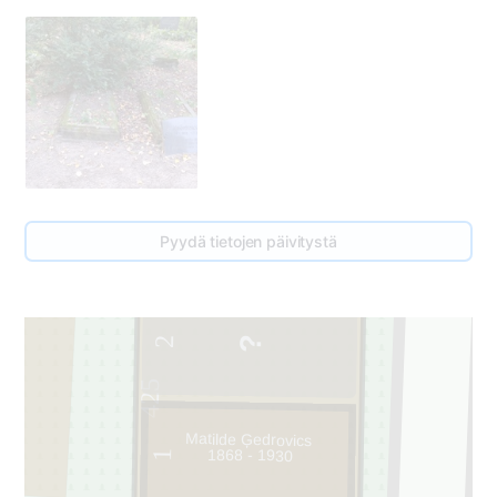
Pyydä tietojen päivitystä
2
425
Matilde Ģedrovics
1868 - 1930
1