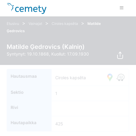
>
>
>
Etusivu
Vainajat
Ciroles kapsēta
Matilde
Ģedrovics
Matilde Ģedrovics (Kalniņ)
Syntynyt: 19.10.1868, Kuollut: 17.09.1930
Hautausmaa
Ciroles kapsēta
Sektio
1
Rivi
Hautapaikka
425