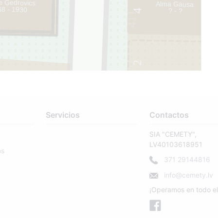
e Ģedrovics
Alma Gausa
68 - 1930
? - ?
4
411
2
Servicios
Contactos
SIA "CEMETY",
LV40103618951
os
371 29144816
info@cemety.lv
¡Operamos en todo el