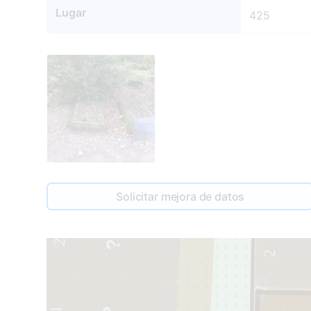
Lugar
425
Solicitar mejora de datos
433
2
2
425
1