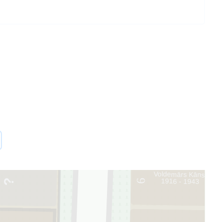
Voldemārs Kāns
1916 - 1943
6