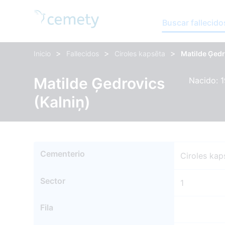
Buscar fallecido
>
>
>
Inicio
Fallecidos
Ciroles kapsēta
Matilde Ģed
Matilde Ģedrovics
Nacido: 1
(Kalniņ)
Cementerio
Ciroles kap
Sector
1
Fila