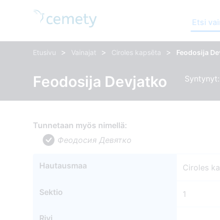
Etsi vai
>
>
>
Etusivu
Vainajat
Ciroles kapsēta
Feodosija De
Feodosija Devjatko
Syntynyt:
Tunnetaan myös nimellä:
Феодосия Девятко
Hautausmaa
Ciroles k
Sektio
1
Rivi