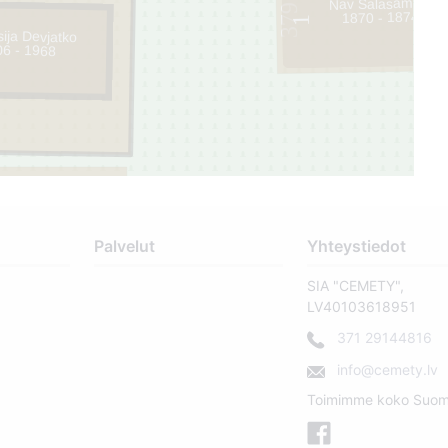
Nav Salasāms .
379
1870 - 1874
1
ija Devjatko
06 - 1968
Palvelut
Yhteystiedot
SIA "CEMETY",
LV40103618951
371 29144816
info@cemety.lv
Toimimme koko Suom