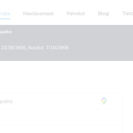
najia
Hautausmaat
Palvelut
Blogi
Tiet
vjatko
 20.06.1906, Kuollut: 11.04.1968
apsēta