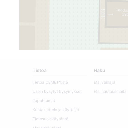
Feodos
393
19
1
Tietoa
Haku
Tietoa CEMETY:stä
Etsi vainajia
Usein kysytyt kysymykset
Etsi hautausmaita
Tapahtumat
Kuntaluettelo ja käyttäjät
Tietosuojakäytäntö
395
Maksukäytäntö