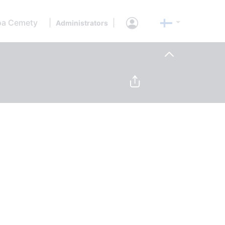
oa Cemety
|
|
Administrators