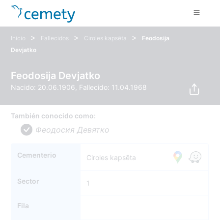
>
>
>
Inicio
Fallecidos
Ciroles kapsēta
Feodosija
Devjatko
Feodosija Devjatko
Nacido: 20.06.1906, Fallecido: 11.04.1968
También conocido como:
Феодосия Девятко
Cementerio
Ciroles kapsēta
Sector
1
Fila