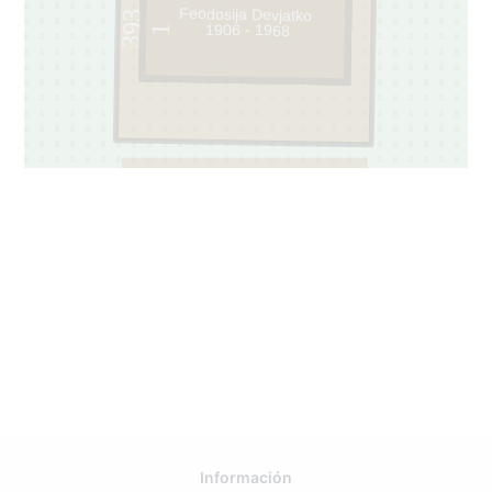
Feodosija Devjatko
393
1906 - 1968
1
395
Información