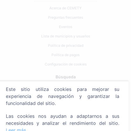
Acerca de CEMETY
Preguntas frecuentes
Eventos
Lista de municipios y usuarios
Política de privacidad
Política de pagos
Configuración de cookies
Búsqueda
Este sitio utiliza cookies para mejorar su
Buscar fallecidos
experiencia de navegación y garantizar la
Buscar cementerios
funcionalidad del sitio.
Servicios
Las cookies nos ayudan a adaptarnos a sus
necesidades y analizar el rendimiento del sitio.
Contactos
Leer más