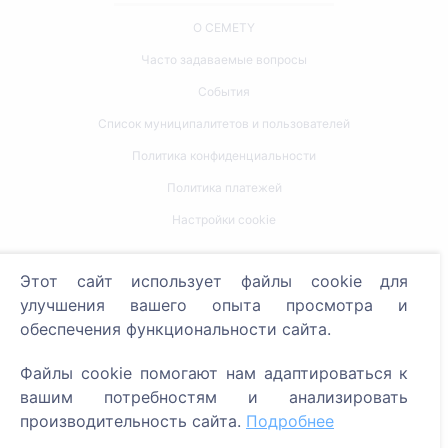
О CEMETY
Часто задаваемые вопросы
События
Список муниципалитетов и пользователей
Политика конфиденциальности
Политика платежей
Настройки cookie
Поиск
Этот сайт использует файлы cookie для
улучшения вашего опыта просмотра и
Поиск усопших
обеспечения функциональности сайта.
Поиск кладбищ
Файлы cookie помогают нам адаптироваться к
Услуги
вашим потребностям и анализировать
производительность сайта.
Подробнее
Контакты