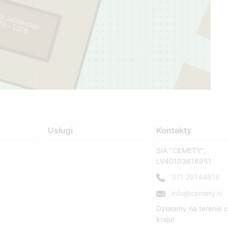
s Jablonskijs
5
2
295
Usługi
Kontakty
SIA "CEMETY",
LV40103618951
371 29144816
info@cemety.lv
Działamy na terenie 
kraju!