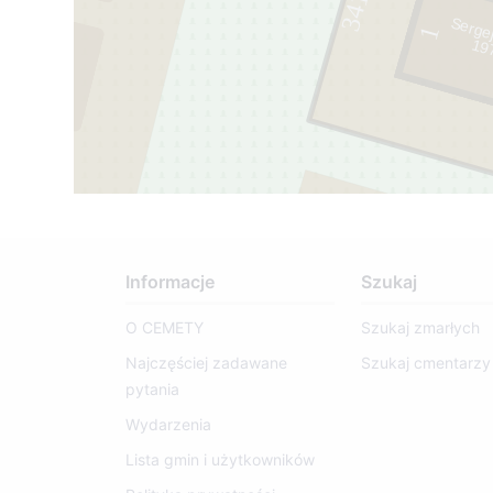
341
Sergej
1
1
9
7
0
- 1
9
7
Informacje
Szukaj
O CEMETY
Szukaj zmarłych
Najczęściej zadawane
Szukaj cmentarzy
pytania
Wydarzenia
Lista gmin i użytkowników
343