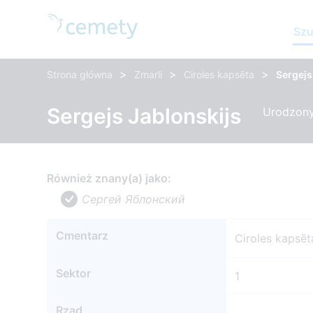
Szu
>
>
>
Strona główna
Zmarli
Ciroles kapsēta
Sergejs
Sergejs Jablonskijs
Urodzony:
Również znany(a) jako:
Сергей Яблонский
Cmentarz
Ciroles kapsēt
Sektor
1
Rząd