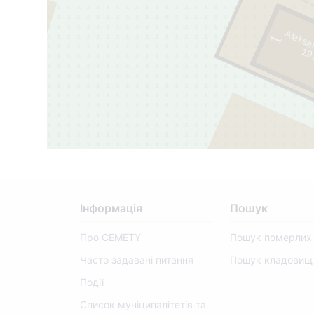
Aleksa
1
1
9
3
7
-
2
0
0
Інформація
Пошук
Про CEMETY
Пошук померлих
247
Часто задавані питання
Пошук кладовищ
Події
Список муніципалітетів та