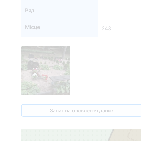
Ряд
Місце
243
Запит на оновлення даних
243