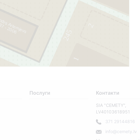
ndrs Artemjevs
6
2
245
1
Послуги
Контакти
SIA "CEMETY",
LV40103618951
371 29144816
info@cemety.lv