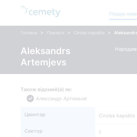
Пошук пом
>
>
>
Головна
Померлі
Ciroles kapsēta
Aleksandr
Aleksandrs
Народивс
Artemjevs
Також відомий(а) як:
Александр Артемьев
Цвинтар
Ciroles kapsēta
Сектор
1