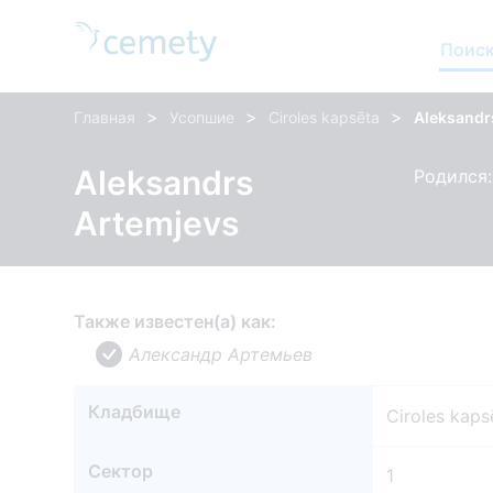
Поиск
>
>
>
Главная
Усопшие
Ciroles kapsēta
Aleksandr
Aleksandrs
Родился: 
Artemjevs
Также известен(а) как:
Александр Артемьев
Кладбище
Ciroles kaps
Сектор
1