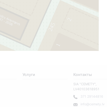
ndrs Artemjevs
6
2
245
1
Услуги
Контакты
SIA "CEMETY",
LV40103618951
371 29144816
info@cemety.lv