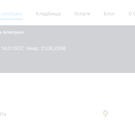
 усопших
Кладбища
Услуги
Блог
О 
s Artemjevs
14.01.1937, Умер: 21.08.2006
ēta