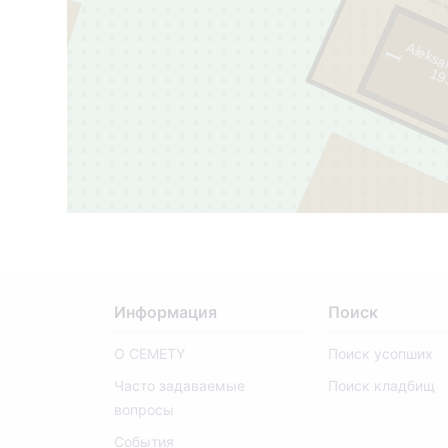
Aleksa
1
1
9
3
7
-
2
0
0
Информация
Поиск
О CEMETY
Поиск усопших
247
Часто задаваемые
Поиск кладбищ
вопросы
События