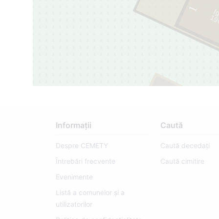
1
Ig
1
9
6
3
-
1
9
9
251
1
Informații
Caută
Despre CEMETY
Caută decedați
Întrebări frecvente
Caută cimitire
Evenimente
Listă a comunelor și a
utilizatorilor