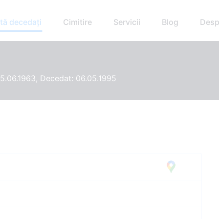
tă decedați
Cimitire
Servicii
Blog
Desp
5.06.1963, Decedat: 06.05.1995