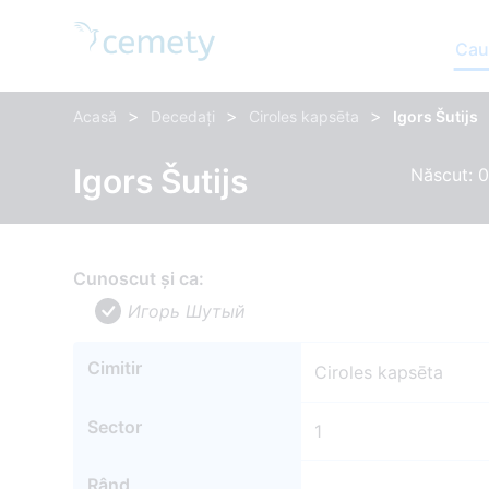
Cau
>
>
>
Acasă
Decedați
Ciroles kapsēta
Igors Šutijs
Igors Šutijs
Născut: 0
Cunoscut și ca:
Игорь Шутый
Cimitir
Ciroles kapsēta
Sector
1
Rând