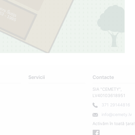
ors Šutijs
5
Servicii
Contacte
SIA "CEMETY",
LV40103618951
371 29144816
info@cemety.lv
Activăm în toată țara!