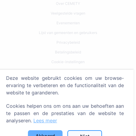
Over CEMETY
Veelgestelde vragen
Evenementen
Lijst van gemeenten en gebruikers
Privacybeleid
Betalingsbeleid
Cookie-instellingen
Zoeken
Deze website gebruikt cookies om uw browse-
ervaring te verbeteren en de functionaliteit van de
Zoeken naar overledenen
website te garanderen.
Zoeken naar begraafplaatsen
Cookies helpen ons om ons aan uw behoeften aan
Diensten
te passen en de prestaties van de website te
analyseren.
Lees meer
Contacten