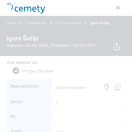
>
>
>
Home
Overledenen
Ciroles kapsēta
Igors Šutijs
Igors Šutijs
Geboren: 05.06.1963, Overleden: 06.05.1995
Ook bekend als:
Игорь Шутый
Begraafplaats
Ciroles kapsēta
Sector
1
Rij
Plaats