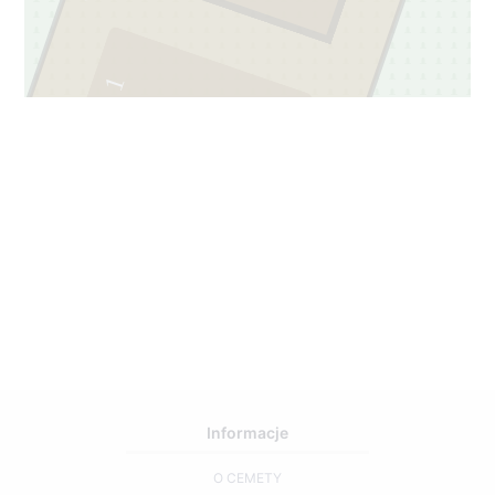
4
1
Informacje
O CEMETY