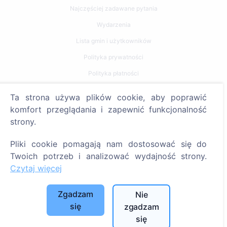
Najczęściej zadawane pytania
Wydarzenia
Lista gmin i użytkowników
Polityka prywatności
Polityka płatności
Ustawienia plików cookie
Ta strona używa plików cookie, aby poprawić
komfort przeglądania i zapewnić funkcjonalność
Szukaj
strony.
Szukaj zmarłych
Pliki cookie pomagają nam dostosować się do
Szukaj cmentarzy
Twoich potrzeb i analizować wydajność strony.
Czytaj więcej
Usługi
Zgadzam
Nie
Kontakty
się
zgadzam
SIA "CEMETY", LV40103618951
się