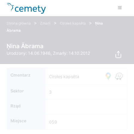
>
>
>
Strona główna
Zmarli
Ciroles kapsēta
Ņina
Ābrama
Ņina Ābrama
Urodzony: 14.06.1946, Zmarły: 14.10.2012
Cmentarz
Ciroles kapsēta
Sektor
3
Rząd
Miejsce
059