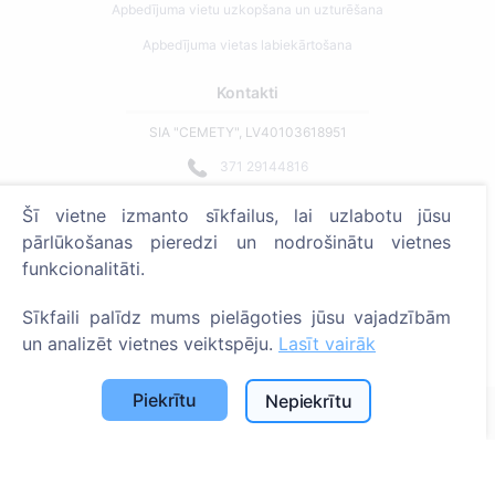
Apbedījuma vietu uzkopšana un uzturēšana
Apbedījuma vietas labiekārtošana
Kontakti
SIA "CEMETY", LV40103618951
371 29144816
info@cemety.lv
Šī vietne izmanto sīkfailus, lai uzlabotu jūsu
Strādājam visā Latvijā!
pārlūkošanas pieredzi un nodrošinātu vietnes
funkcionalitāti.
Sīkfaili palīdz mums pielāgoties jūsu vajadzībām
un analizēt vietnes veiktspēju.
Lasīt vairāk
Administratoriem
Piekrītu
Nepiekrītu
© 2013 - 2026 Cemety Visas tiesības aizsargātas
Privātuma politika un noteikumi.