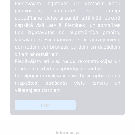
Piedāvājam izgatavot un uzstādīt kapu
pieminekļus, apmalītes vai kopējo
apbedījuma vietas ansambli attālināti jebkurā
kapsētā visā Latvijā. Pieminekļi un apmalītes
tiek izgatavotas no augstvērtīga granīta,
laukakmens vai marmora - ar gravējumiem,
portretiem vai bronzas burtiem un dažādiem
citiem aksesuāriem.
Piedāvājam arī visu veidu rekonstrukcijas un
renovācijas darbus apbedījuma vietās.
Pakalpojuma maksa ir saistīta ar apbedījuma
(kapsētas) atrašanās vietu, izmēru un
vēlamajiem darbiem.
Pirkt
Informācija