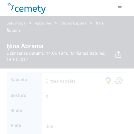
>
>
>
Sākumlapa
Apbedītie
Ciroles kapsēta
Ņina
Ābrama
Ņina Ābrama
Dzimšanas datums: 14.06.1946, Miršanas datums:
14.10.2012
Kapsēta
Ciroles kapsēta
Sektors
3
Rinda
Vieta
059