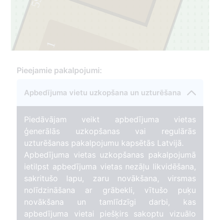
59
4
1
Pieejamie pakalpojumi:
Apbedījuma vietu uzkopšana un uzturēšana
Piedāvājam veikt apbedījuma vietas
ģenerālās uzkopšanas vai regulārās
uzturēšanas pakalpojumu kapsētās Latvijā.
Apbedījuma vietas uzkopšanas pakalpojumā
ietilpst apbedījuma vietas nezāļu likvidēšana,
sakritušo lapu, zaru novākšana, virsmas
nolīdzināšana ar grābekli, vītušo puķu
novākšana un tamlīdzīgi darbi, kas
apbedījuma vietai piešķirs sakoptu vizuālo