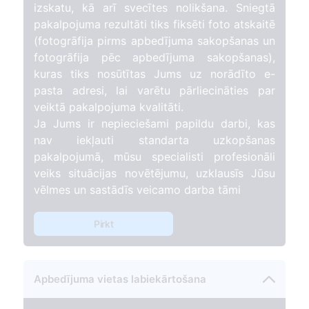
izskatu, kā arī svecītes nolikšana. Sniegtā
pakalpojuma rezultāti tiks fiksēti foto atskaitē
(fotogrāfija pirms apbedījuma sakopšanas un
fotogrāfija pēc apbedījuma sakopšanas),
kuras tiks nosūtītas Jums uz norādīto e-
pasta adresi, lai varētu pārliecināties par
veiktā pakalpojuma kvalitāti.
Ja Jums ir nepieciešami papildu darbi, kas
nav iekļauti standarta uzkopšanas
pakalpojumā, mūsu specialisti profesionāli
veiks situācijas novētējumu, uzklausīs Jūsu
vēlmes un sastādīs veicamo darba tāmi
Pirkt
Apbedījuma vietas labiekārtošana