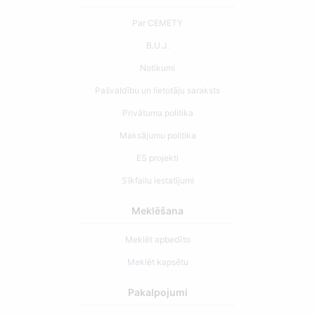
Par CEMETY
B.U.J.
Notikumi
Pašvaldību un lietotāju saraksts
Privātuma politika
Maksājumu politika
ES projekti
Sīkfailu iestatījumi
Meklēšana
Meklēt apbedīto
Meklēt kapsētu
Pakalpojumi