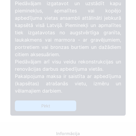
Piedāvājam izgatavot un uzstādīt kapu
pieminekļus, apmalītes vai kopējo
apbedījuma vietas ansambli attālināti jebkurā
kapsētā visā Latvijā. Pieminekļi un apmalītes
tiek izgatavotas no augstvērtīga granīta,
laukakmens vai marmora - ar gravējumiem,
portretiem vai bronzas burtiem un dažādiem
citiem aksesuāriem.
Piedāvājam arī visu veidu rekonstrukcijas un
renovācijas darbus apbedījuma vietās.
Pakalpojuma maksa ir saistīta ar apbedījuma
(kapsētas) atrašanās vietu, izmēru un
vēlamajiem darbiem.
Pirkt
Informācija