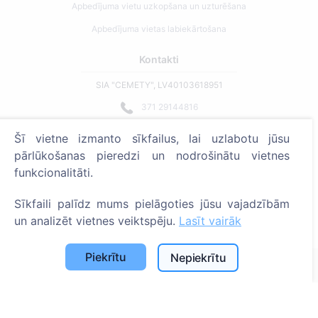
Apbedījuma vietu uzkopšana un uzturēšana
Apbedījuma vietas labiekārtošana
Kontakti
SIA "CEMETY", LV40103618951
371 29144816
info@cemety.lv
Šī vietne izmanto sīkfailus, lai uzlabotu jūsu
Strādājam visā Latvijā!
pārlūkošanas pieredzi un nodrošinātu vietnes
funkcionalitāti.
Sīkfaili palīdz mums pielāgoties jūsu vajadzībām
un analizēt vietnes veiktspēju.
Lasīt vairāk
Administratoriem
Piekrītu
Nepiekrītu
© 2013 - 2026 Cemety Visas tiesības aizsargātas
Privātuma politika un noteikumi.