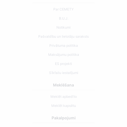
Par CEMETY
B.U.J.
Notikumi
Pašvaldību un lietotāju saraksts
Privātuma politika
Maksājumu politika
ES projekti
Sīkfailu iestatījumi
Meklēšana
Meklēt apbedīto
Meklēt kapsētu
Pakalpojumi