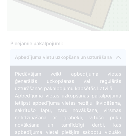
Pieejamie pakalpojumi:
Apbedījuma vietu uzkopšana un uzturēšana
Piedāvājam veikt apbedījuma vietas
ģenerālās uzkopšanas vai regulārās
uzturēšanas pakalpojumu kapsētās Latvijā.
Apbedījuma vietas uzkopšanas pakalpojumā
ietilpst apbedījuma vietas nezāļu likvidēšana,
sakritušo lapu, zaru novākšana, virsmas
nolīdzināšana ar grābekli, vītušo puķu
novākšana un tamlīdzīgi darbi, kas
apbedījuma vietai piešķirs sakoptu vizuālo