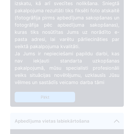
izskatu, kā arī svecītes nolikšana. Sniegtā
pakalpojuma rezultāti tiks fiksēti foto atskaitē
(fotogrāfija pirms apbedījuma sakopšanas un
fotogrāfija pēc apbedījuma sakopšanas),
kuras tiks nosūtītas Jums uz norādīto e-
pasta adresi, lai varētu pārliecināties par
veiktā pakalpojuma kvalitāti.
Ja Jums ir nepieciešami papildu darbi, kas
nav iekļauti standarta uzkopšanas
pakalpojumā, mūsu specialisti profesionāli
veiks situācijas novētējumu, uzklausīs Jūsu
vēlmes un sastādīs veicamo darba tāmi
Pirkt
Apbedījuma vietas labiekārtošana