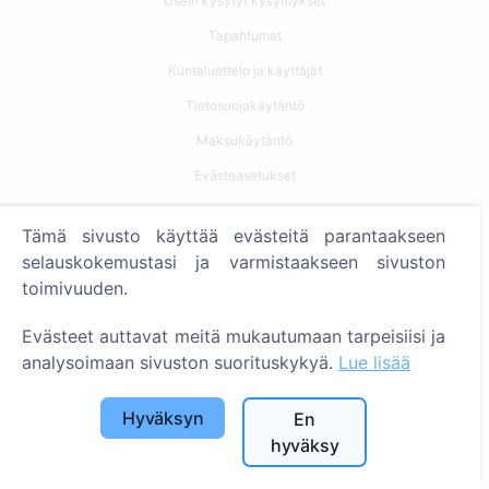
Usein kysytyt kysymykset
Tapahtumat
Kuntaluettelo ja käyttäjät
Tietosuojakäytäntö
Maksukäytäntö
Evästeasetukset
Haku
Tämä sivusto käyttää evästeitä parantaakseen
selauskokemustasi ja varmistaakseen sivuston
Etsi vainajia
toimivuuden.
Etsi hautausmaita
Evästeet auttavat meitä mukautumaan tarpeisiisi ja
Palvelut
analysoimaan sivuston suorituskykyä.
Lue lisää
Yhteystiedot
Hyväksyn
En
hyväksy
SIA "CEMETY", LV40103618951
371 29144816