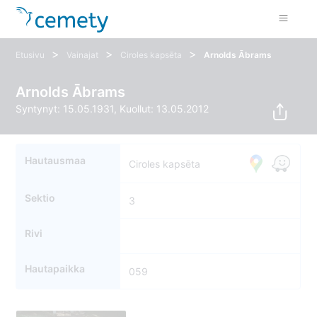
>
>
>
Etusivu
Vainajat
Ciroles kapsēta
Arnolds Ābrams
Arnolds Ābrams
Syntynyt: 15.05.1931, Kuollut: 13.05.2012
Hautausmaa
Ciroles kapsēta
Sektio
3
Rivi
Hautapaikka
059