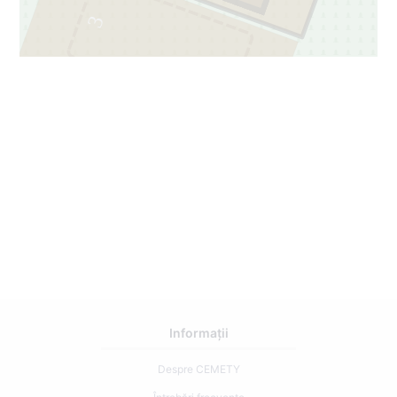
3
51
43
Informații
Despre CEMETY