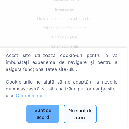
Întrebări frecvente
Evenimente
Listă a comunelor și a utilizatorilor
Politica de confidențialitate
Politica de plăți
Setări cookie-uri
Acest site utilizează cookie-uri pentru a vă
Caută
îmbunătăți experiența de navigare și pentru a
asigura funcționalitatea site-ului.
Caută decedați
Caută cimitire
Cookie-urile ne ajută să ne adaptăm la nevoile
dumneavoastră și să analizăm performanța site-
Servicii
ului.
Citiți mai mult
Contacte
Sunt de
Nu sunt de
acord
acord
SIA "CEMETY", LV40103618951
371 29144816