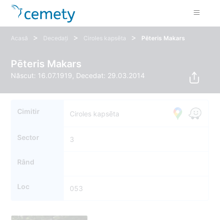
>
>
>
Acasă
Decedați
Ciroles kapsēta
Pēteris Makars
Pēteris Makars
Născut: 16.07.1919, Decedat: 29.03.2014
Cimitir
Ciroles kapsēta
Sector
3
Rând
Loc
053