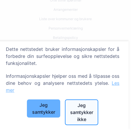
Ofte stilte spørsmål
Arrangementer
Liste over kommuner og brukere
Personvernerklæring
Betalingspolicy
Innstillinger for informasjonskapsler
Dette nettstedet bruker informasjonskapsler for å
forbedre din surfeopplevelse og sikre nettstedets
Søk
funksjonalitet.
Søk etter avdøde
Informasjonskapsler hjelper oss med å tilpasse oss
Søk etter gravplasser
dine behov og analysere nettstedets ytelse.
Les
mer
Tjenester
Jeg
Jeg
Kontakter
samtykker
samtykker
ikke
SIA "CEMETY", LV40103618951
371 29144816