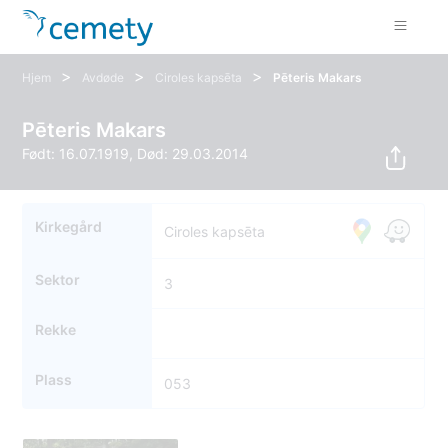
>
>
>
Hjem
Avdøde
Ciroles kapsēta
Pēteris Makars
Pēteris Makars
Født: 16.07.1919, Død: 29.03.2014
Kirkegård
Ciroles kapsēta
Sektor
3
Rekke
Plass
053