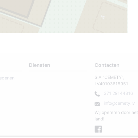
4
3
43
Diensten
Contacten
SIA "CEMETY",
ledenen
LV40103618951
371 29144816
info@cemety.lv
Wij opereren door het
land!