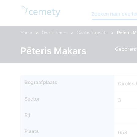
Zoeken naar overl
>
>
>
Home
Overledenen
Ciroles kapsēta
Pēteris 
Pēteris Makars
Geboren: 
Begraafplaats
Ciroles
Sector
3
Rij
Plaats
053