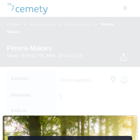
>
>
>
Pradžia
Mirę asmenys
Ciroles kapsēta
Pēteris
Makars
Pēteris Makars
Gimė: 1919-07-16, Mirė: 2014-03-29
Kapinės
Ciroles kapsēta
Kvartalas
3
Eilės nr.
Kapavietės nr.
053