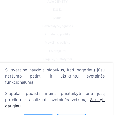
Apie CEMETY
D.U.K.
Įvykiai
Savivaldybių sąrašas
Privatumo politika
Mokėjimų politika
ES projektai
Slapukų nustatymai
Ši svetainė naudoja slapukus, kad pagerintų jūsų
Paieška
naršymo patirtį ir užtikrintų svetainės
Velionių paieška
funkcionalumą.
Kapinių paieška
Slapukai padeda mums prisitaikyti prie jūsų
poreikių ir analizuoti svetainės veikimą.
Skaityti
Paslaugos
daugiau
Kontaktai