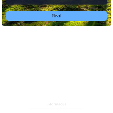
3
Pirkti
51
43
Informacija