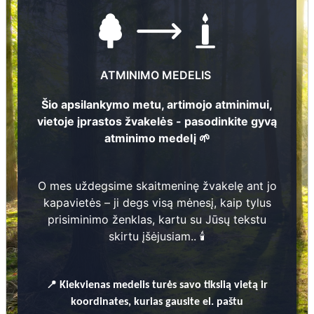
ATMINIMO MEDELIS
Šio apsilankymo metu, artimojo atminimui,
vietoje įprastos žvakelės - pasodinkite gyvą
atminimo medelį 🌱
Nuotraukų ir duomenų atnaujinimas
53
O mes uždegsime skaitmeninę žvakelę ant jo
Natālija Makare
2
kapavietės – ji degs visą mėnesį, kaip tylus
1
9
5
3
- 2
0
1
7
prisiminimo ženklas, kartu su Jūsų tekstu
skirtu įšėjusiam.. 🕯️
Pēteris Makars
1
1
9
1
9
- 2
0
1
4
📍
Kiekvienas
medelis turės savo tikslią vietą ir
koordinates, kurias gausite el. paštu