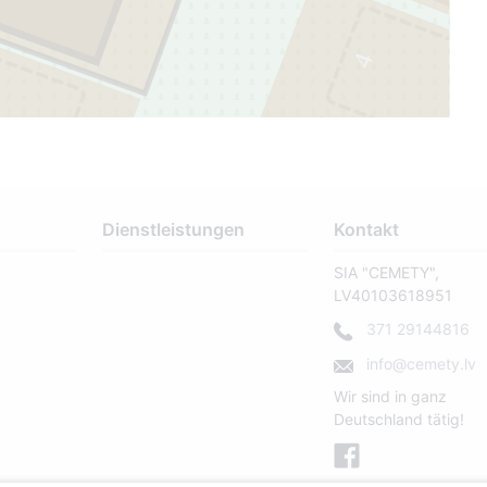
4
3
43
Dienstleistungen
Kontakt
SIA "CEMETY",
LV40103618951
371 29144816
info@cemety.lv
Wir sind in ganz
Deutschland tätig!