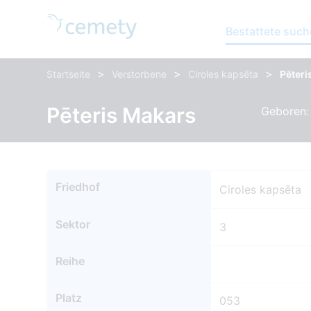
Bestattete suc
>
>
>
Startseite
Verstorbene
Ciroles kapsēta
Pēteri
Pēteris Makars
Geboren: 
Friedhof
Ciroles kapsēta
Sektor
3
Reihe
Platz
053