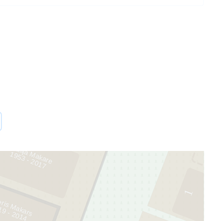
45
2
Natālija Makare
1
9
5
3
- 2
0
1
7
1
eris Makars
4