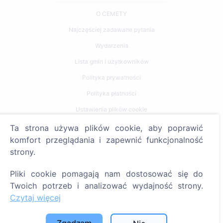
O CEMETY
Najczęściej zadawane pytania
Wydarzenia
Lista gmin i użytkowników
Polityka prywatności
Polityka płatności
Ustawienia plików cookie
Ta strona używa plików cookie, aby poprawić
Szukaj
komfort przeglądania i zapewnić funkcjonalność
strony.
Szukaj zmarłych
Szukaj cmentarzy
Pliki cookie pomagają nam dostosować się do
Twoich potrzeb i analizować wydajność strony.
Usługi
Czytaj więcej
Kontakty