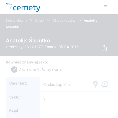
>
>
>
Strona główna
Zmarli
Ciroles kapsēta
Anatolijs
Šaputko
Anatolijs Šaputko
Urodzony: 18.12.1977, Zmarły: 05.04.2015
Również znany(a) jako:
Анатолий Шапутько
Cmentarz
Ciroles kapsēta
Sektor
3
Rząd