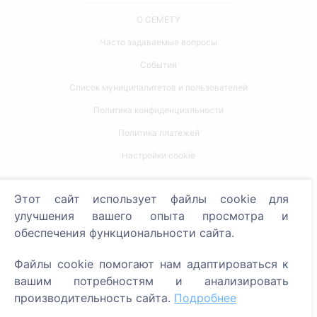
О CEMETY
Часто задаваемые вопросы
События
Список муниципалитетов и пользователей
Политика конфиденциальности
Политика платежей
Настройки cookie
Поиск
Этот сайт использует файлы cookie для
улучшения вашего опыта просмотра и
Поиск усопших
обеспечения функциональности сайта.
Поиск кладбищ
Файлы cookie помогают нам адаптироваться к
Услуги
вашим потребностям и анализировать
производительность сайта.
Подробнее
Контакты