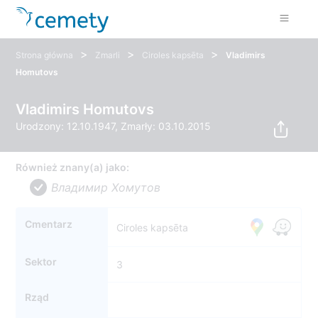
>
>
>
Strona główna
Zmarli
Ciroles kapsēta
Vladimirs
Homutovs
Vladimirs Homutovs
Urodzony: 12.10.1947, Zmarły: 03.10.2015
Również znany(a) jako:
Владимир Хомутов
Cmentarz
Ciroles kapsēta
Sektor
3
Rząd