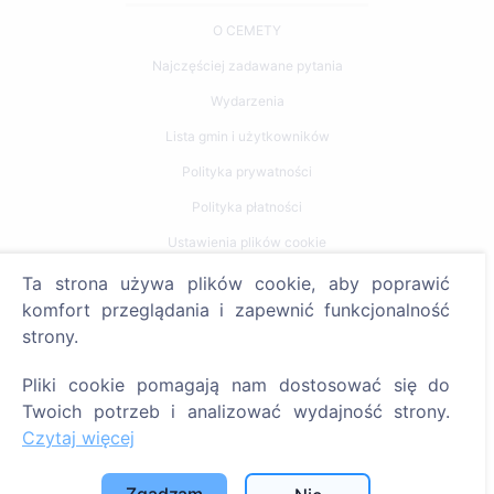
O CEMETY
Najczęściej zadawane pytania
Wydarzenia
Lista gmin i użytkowników
Polityka prywatności
Polityka płatności
Ustawienia plików cookie
Ta strona używa plików cookie, aby poprawić
Szukaj
komfort przeglądania i zapewnić funkcjonalność
strony.
Szukaj zmarłych
Szukaj cmentarzy
Pliki cookie pomagają nam dostosować się do
Twoich potrzeb i analizować wydajność strony.
Usługi
Czytaj więcej
Kontakty