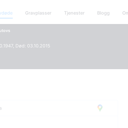
avdøde
Gravplasser
Tjenester
Blogg
Om
utovs
10.1947, Død: 03.10.2015
a