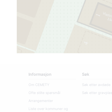
Vladi
1
1
9
4
7
- 2
0
1
4
Informasjon
Søk
43
Om CEMETY
Søk etter avdøde
Ofte stilte spørsmål
Søk etter gravpla
Arrangementer
Liste over kommuner og