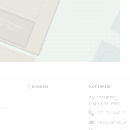
mirs Homutovs
5
2
Tjenester
Kontakter
SIA "CEMETY",
LV40103618951
sser
371 29144816
info@cemety.lv