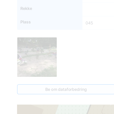
Rekke
Plass
045
3
45
Be om dataforbedring
2
2