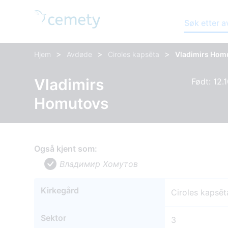
Søk etter 
>
>
>
Hjem
Avdøde
Ciroles kapsēta
Vladimirs Hom
Vladimirs
Født: 12.
Homutovs
Også kjent som:
Владимир Хомутов
Kirkegård
Ciroles kapsēt
Sektor
3