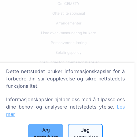
Om CEMETY
Ofte stilte spørsmål
Arrangementer
Liste over kommuner og brukere
Personvernerklæring
Betalingspolicy
Innstillinger for informasjonskapsler
Dette nettstedet bruker informasjonskapsler for å
Søk
forbedre din surfeopplevelse og sikre nettstedets
funksjonalitet.
Søk etter avdøde
Søk etter gravplasser
Informasjonskapsler hjelper oss med å tilpasse oss
dine behov og analysere nettstedets ytelse.
Les
Tjenester
mer
Kontakter
Jeg
Jeg