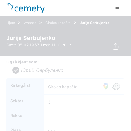
>
>
>
Hjem
Avdøde
Ciroles kapsēta
Jurijs Serbuļenko
Jurijs Serbuļenko
Født: 05.02.1967, Død: 11.10.2012
Også kjent som:
Юрий Cербуленко
Kirkegård
Ciroles kapsēta
Sektor
3
Rekke
Plass