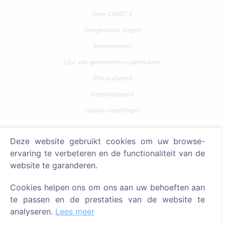
Over CEMETY
Veelgestelde vragen
Evenementen
Lijst van gemeenten en gebruikers
Privacybeleid
Betalingsbeleid
Cookie-instellingen
Zoeken
Deze website gebruikt cookies om uw browse-
ervaring te verbeteren en de functionaliteit van de
Zoeken naar overledenen
website te garanderen.
Zoeken naar begraafplaatsen
Cookies helpen ons om ons aan uw behoeften aan
Diensten
te passen en de prestaties van de website te
analyseren.
Lees meer
Contacten