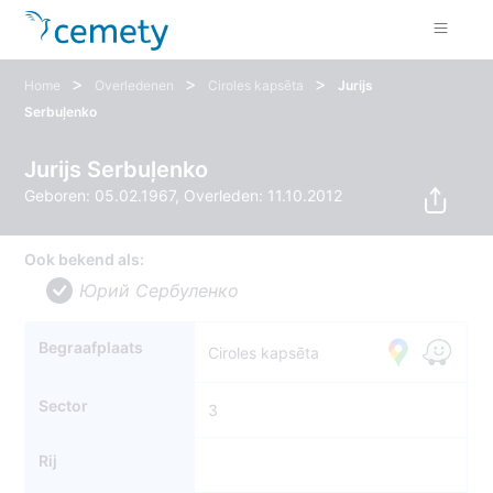
>
>
>
Home
Overledenen
Ciroles kapsēta
Jurijs
Serbuļenko
Jurijs Serbuļenko
Geboren: 05.02.1967, Overleden: 11.10.2012
Ook bekend als:
Юрий Cербуленко
Begraafplaats
Ciroles kapsēta
Sector
3
Rij