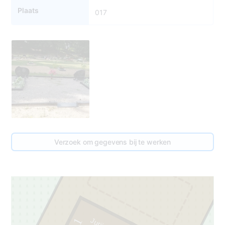
Plaats
017
17
Verzoek om gegevens bij te werken
2
1