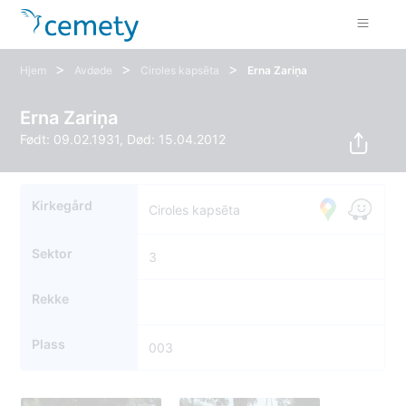
>
>
>
Hjem
Avdøde
Ciroles kapsēta
Erna Zariņa
Erna Zariņa
Født: 09.02.1931, Død: 15.04.2012
Kirkegård
Ciroles kapsēta
Sektor
3
Rekke
Plass
003