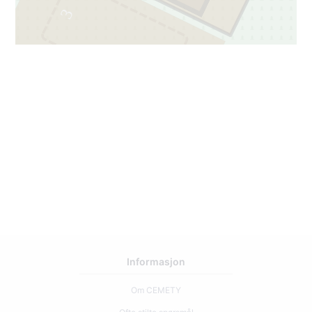
3
1
Informasjon
Om CEMETY