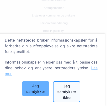
Ofte stilte spørsmål
Arrangementer
Liste over kommuner og brukere
Personvernerklæring
Betalingspolicy
Innstillinger for informasjonskapsler
Dette nettstedet bruker informasjonskapsler for å
forbedre din surfeopplevelse og sikre nettstedets
Søk
funksjonalitet.
Søk etter avdøde
Informasjonskapsler hjelper oss med å tilpasse oss
Søk etter gravplasser
dine behov og analysere nettstedets ytelse.
Les
mer
Tjenester
Jeg
Jeg
Kontakter
samtykker
samtykker
ikke
SIA "CEMETY", LV40103618951
371 29144816