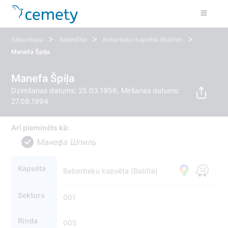
>
>
>
Sākumlapa
Apbedītie
Beberbeķu kapsēta (Babīte)
Manefa Špiļa
Manefa Špiļa
Dzimšanas datums: 25.03.1956, Miršanas datums:
27.08.1994
Arī pieminēts kā:
Манефа Шпиль
Kapsēta
Beberbeķu kapsēta (Babīte)
Sektors
001
Rinda
005