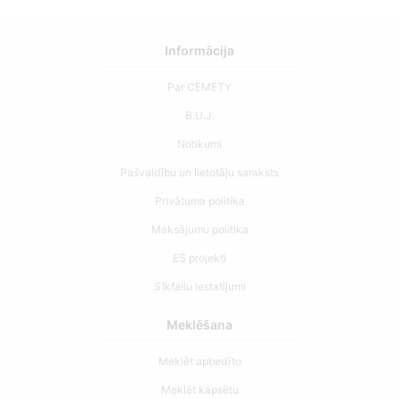
Informācija
Par CEMETY
B.U.J.
Notikumi
Pašvaldību un lietotāju saraksts
Privātuma politika
Maksājumu politika
ES projekti
Sīkfailu iestatījumi
Meklēšana
Meklēt apbedīto
Meklēt kapsētu