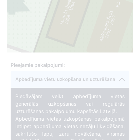
Manefa Špiļa
2
4
Aleksandrs Špils
7
1
9
5
6
-
1
9
9
1
9
5
1
-
2
0
0
Pieejamie pakalpojumi:
Apbedījuma vietu uzkopšana un uzturēšana
Piedāvājam veikt apbedījuma vietas
ģenerālās uzkopšanas vai regulārās
uzturēšanas pakalpojumu kapsētās Latvijā.
Apbedījuma vietas uzkopšanas pakalpojumā
ietilpst apbedījuma vietas nezāļu likvidēšana,
sakritušo lapu, zaru novākšana, virsmas