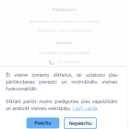
Pakalpojumi
Apbedījuma vietu uzkopšana un uzturēšana
Apbedījuma vietas labiekārtošana
Kontakti
SIA "CEMETY", LV40103618951
371 29144816
info@cemety.lv
Šī vietne izmanto sīkfailus, lai uzlabotu jūsu
Strādājam visā Latvijā!
pārlūkošanas pieredzi un nodrošinātu vietnes
funkcionalitāti.
Sīkfaili palīdz mums pielāgoties jūsu vajadzībām
un analizēt vietnes veiktspēju.
Lasīt vairāk
Administratoriem
Piekrītu
Nepiekrītu
© 2013 - 2026 Cemety Visas tiesības aizsargātas