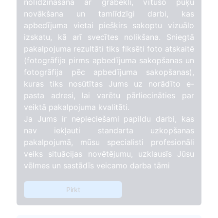
nolīdzināšana ar grābekli, vītušo puķu
novākšana un tamlīdzīgi darbi, kas
apbedījuma vietai piešķirs sakoptu vizuālo
izskatu, kā arī svecītes nolikšana. Sniegtā
pakalpojuma rezultāti tiks fiksēti foto atskaitē
(fotogrāfija pirms apbedījuma sakopšanas un
fotogrāfija pēc apbedījuma sakopšanas),
kuras tiks nosūtītas Jums uz norādīto e-
pasta adresi, lai varētu pārliecināties par
veiktā pakalpojuma kvalitāti.
Ja Jums ir nepieciešami papildu darbi, kas
nav iekļauti standarta uzkopšanas
pakalpojumā, mūsu specialisti profesionāli
veiks situācijas novētējumu, uzklausīs Jūsu
vēlmes un sastādīs veicamo darba tāmi
Pirkt