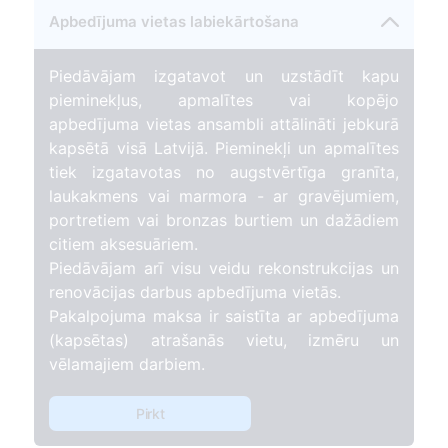
Apbedījuma vietas labiekārtošana
Piedāvājam izgatavot un uzstādīt kapu
pieminekļus, apmalītes vai kopējo
apbedījuma vietas ansambli attālināti jebkurā
kapsētā visā Latvijā. Pieminekļi un apmalītes
tiek izgatavotas no augstvērtīga granīta,
laukakmens vai marmora - ar gravējumiem,
portretiem vai bronzas burtiem un dažādiem
citiem aksesuāriem.
Piedāvājam arī visu veidu rekonstrukcijas un
renovācijas darbus apbedījuma vietās.
Pakalpojuma maksa ir saistīta ar apbedījuma
(kapsētas) atrašanās vietu, izmēru un
vēlamajiem darbiem.
Pirkt