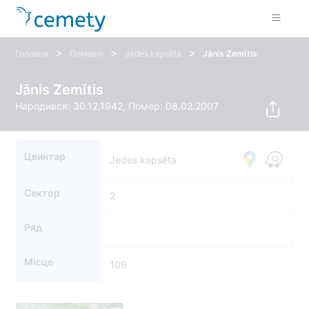
>
>
>
Головна
Померлі
Jedes kapsēta
Jānis Zemītis
Jānis Zemītis
Народився: 30.12.1942, Помер: 08.02.2007
Цвинтар
Jedes kapsēta
Сектор
2
Ряд
Місце
109