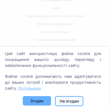
Часто задавані питання
Події
Список муніципалітетів та користувачів
Політика конфіденційності
Політика платежів
Налаштування файлів cookie
Пошук
Цей сайт використовує файли cookie для
покращення вашого досвіду перегляду і
Пошук померлих
забезпечення функціональності сайту.
Пошук кладовищ
Файли cookie допомагають нам адаптуватися
Послуги
до ваших потреб і аналізувати продуктивність
сайту.
Детальніше
Контакти
Згоден
Не згоден
SIA "CEMETY", LV40103618951
371 29144816