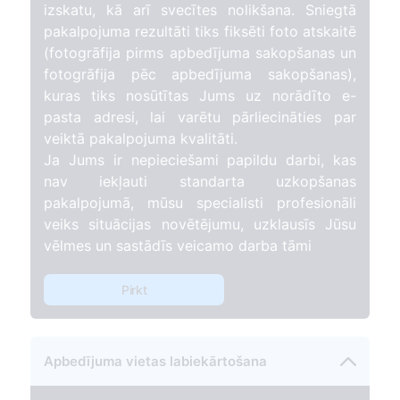
izskatu, kā arī svecītes nolikšana. Sniegtā
pakalpojuma rezultāti tiks fiksēti foto atskaitē
(fotogrāfija pirms apbedījuma sakopšanas un
fotogrāfija pēc apbedījuma sakopšanas),
kuras tiks nosūtītas Jums uz norādīto e-
pasta adresi, lai varētu pārliecināties par
veiktā pakalpojuma kvalitāti.
Ja Jums ir nepieciešami papildu darbi, kas
nav iekļauti standarta uzkopšanas
pakalpojumā, mūsu specialisti profesionāli
veiks situācijas novētējumu, uzklausīs Jūsu
vēlmes un sastādīs veicamo darba tāmi
Pirkt
Apbedījuma vietas labiekārtošana