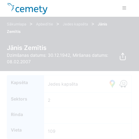
>
>
>
Sākumlapa
Apbedītie
Jedes kapsēta
Jānis
Zemītis
Jānis Zemītis
Dzimšanas datums: 30.12.1942, Miršanas datums:
08.02.2007
Kapsēta
Jedes kapsēta
Sektors
2
Rinda
Vieta
109