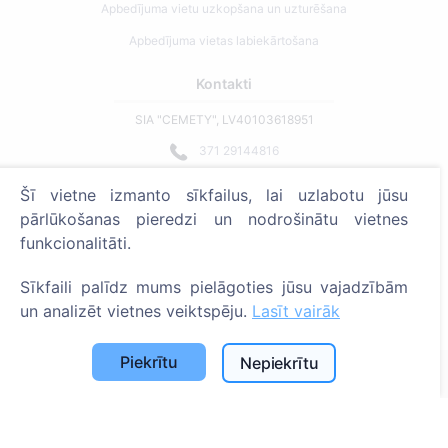
Apbedījuma vietu uzkopšana un uzturēšana
Apbedījuma vietas labiekārtošana
Kontakti
SIA "CEMETY", LV40103618951
371 29144816
info@cemety.lv
Šī vietne izmanto sīkfailus, lai uzlabotu jūsu
Strādājam visā Latvijā!
pārlūkošanas pieredzi un nodrošinātu vietnes
funkcionalitāti.
Sīkfaili palīdz mums pielāgoties jūsu vajadzībām
un analizēt vietnes veiktspēju.
Lasīt vairāk
Administratoriem
Piekrītu
Nepiekrītu
© 2013 - 2026 Cemety Visas tiesības aizsargātas
Privātuma politika un noteikumi.