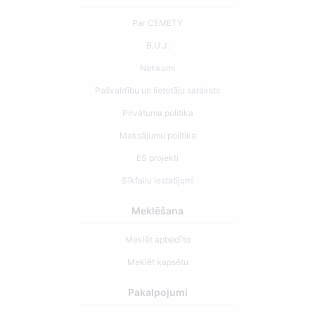
Par CEMETY
B.U.J.
Notikumi
Pašvaldību un lietotāju saraksts
Privātuma politika
Maksājumu politika
ES projekti
Sīkfailu iestatījumi
Meklēšana
Meklēt apbedīto
Meklēt kapsētu
Pakalpojumi