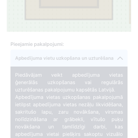
Pieejamie pakalpojumi:
Apbedījuma vietu uzkopšana un uzturēšana
Piedāvājam veikt apbedījuma vietas
ģenerālās uzkopšanas vai regulārās
uzturēšanas pakalpojumu kapsētās Latvijā.
Apbedījuma vietas uzkopšanas pakalpojumā
ietilpst apbedījuma vietas nezāļu likvidēšana,
sakritušo lapu, zaru novākšana, virsmas
nolīdzināšana ar grābekli, vītušo puķu
novākšana un tamlīdzīgi darbi, kas
apbedījuma vietai piešķirs sakoptu vizuālo