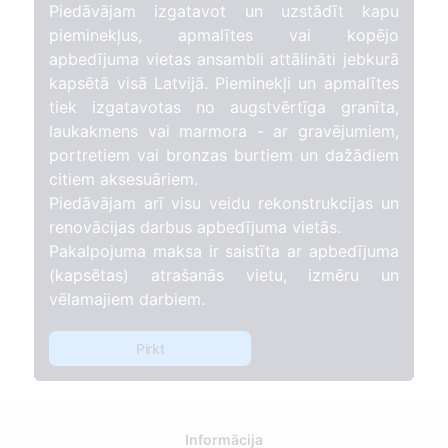
Piedāvājam izgatavot un uzstādīt kapu
pieminekļus, apmalītes vai kopējo
apbedījuma vietas ansambli attālināti jebkurā
kapsētā visā Latvijā. Pieminekļi un apmalītes
tiek izgatavotas no augstvērtīga granīta,
laukakmens vai marmora - ar gravējumiem,
portretiem vai bronzas burtiem un dažādiem
citiem aksesuāriem.
Piedāvājam arī visu veidu rekonstrukcijas un
renovācijas darbus apbedījuma vietās.
Pakalpojuma maksa ir saistīta ar apbedījuma
(kapsētas) atrašanās vietu, izmēru un
vēlamajiem darbiem.
Pirkt
Informācija