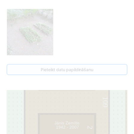
Pieteikt datu papildināšanu
1
109
Jānis Zemītis
1942 - 2007
2