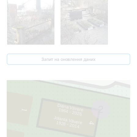
Запит на оновлення даних
Diāna Vāvere
2
1964 - 2026
1
Jolanta Vāvere
1928 - 2014
4