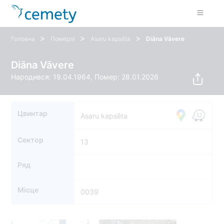
>
>
>
Головна
Померлі
Asaru kapsēta
Diāna Vāvere
Diāna Vāvere
Народився: 19.04.1964, Помер: 28.01.2026
Цвинтар
Asaru kapsēta
Сектор
13
Ряд
Місце
0039