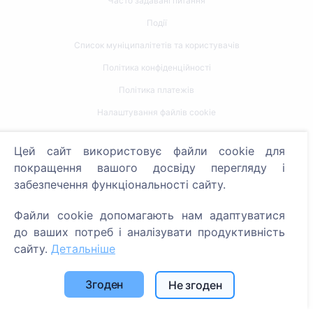
Часто задавані питання
Події
Список муніципалітетів та користувачів
Політика конфіденційності
Політика платежів
Налаштування файлів cookie
Пошук
Цей сайт використовує файли cookie для
покращення вашого досвіду перегляду і
Пошук померлих
забезпечення функціональності сайту.
Пошук кладовищ
Файли cookie допомагають нам адаптуватися
Послуги
до ваших потреб і аналізувати продуктивність
сайту.
Детальніше
Контакти
Згоден
Не згоден
SIA "CEMETY", LV40103618951
371 29144816