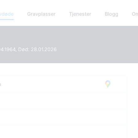
avdøde
Gravplasser
Tjenester
Blogg
Om
04.1964, Død: 28.01.2026
a