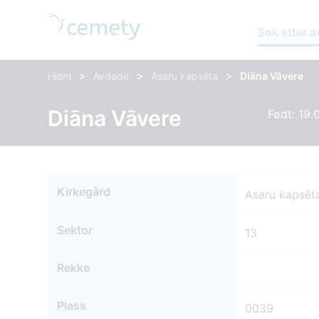
Søk etter 
>
>
>
Hjem
Avdøde
Asaru kapsēta
Diāna Vāvere
Diāna Vāvere
Født: 19.
Kirkegård
Asaru kapsēt
Sektor
13
Rekke
Plass
0039