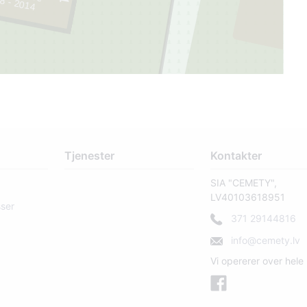
8 - 2014
39
Tjenester
Kontakter
SIA "CEMETY",
LV40103618951
sser
371 29144816
info@cemety.lv
Vi opererer over hele 