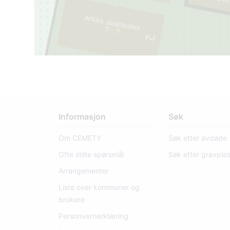
192
38
Artūrs Jaskovskis
? - ?
2
Informasjon
Søk
Om CEMETY
Søk etter avdøde
Ofte stilte spørsmål
Søk etter gravpla
Arrangementer
Liste over kommuner og
brukere
Personvernerklæring