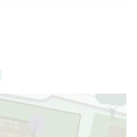
45
āna Vāvere
2
64 - 2026
nta Vāvere
4