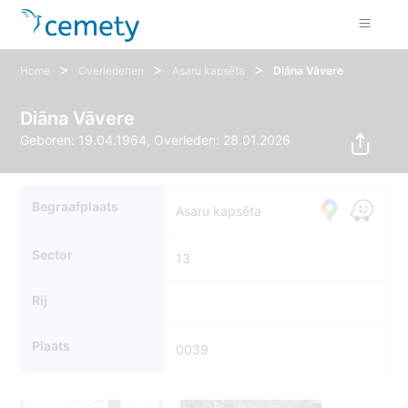
>
>
>
Home
Overledenen
Asaru kapsēta
Diāna Vāvere
Diāna Vāvere
Geboren: 19.04.1964, Overleden: 28.01.2026
Begraafplaats
Asaru kapsēta
Sector
13
Rij
Plaats
0039