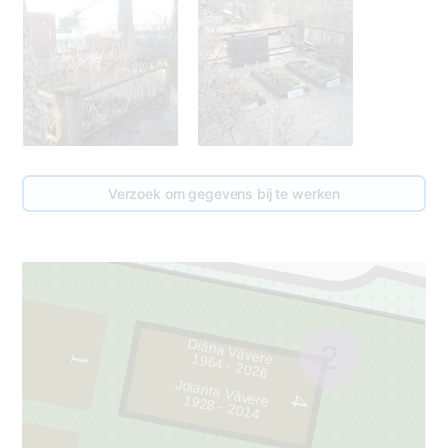
Verzoek om gegevens bij te werken
Diāna Vāvere
2
1964 - 2026
1
Jolanta Vāvere
1928 - 2014
4