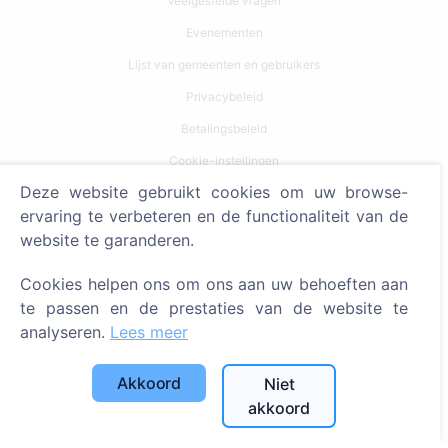
Veelgestelde vragen
Evenementen
Lijst van gemeenten en gebruikers
Privacybeleid
Betalingsbeleid
Cookie-instellingen
Deze website gebruikt cookies om uw browse-
Zoeken
ervaring te verbeteren en de functionaliteit van de
website te garanderen.
Zoeken naar overledenen
Zoeken naar begraafplaatsen
Cookies helpen ons om ons aan uw behoeften aan
te passen en de prestaties van de website te
Diensten
analyseren.
Lees meer
Contacten
Akkoord
Niet
akkoord
SIA "CEMETY", LV40103618951
371 29144816