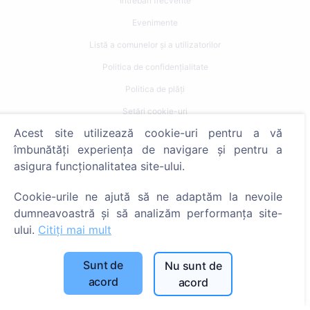
Întrebări frecvente
Evenimente
Listă a comunelor și a utilizatorilor
Politica de confidențialitate
Politica de plăți
Setări cookie-uri
Acest site utilizează cookie-uri pentru a vă
Caută
îmbunătăți experiența de navigare și pentru a
asigura funcționalitatea site-ului.
Caută decedați
Caută cimitire
Cookie-urile ne ajută să ne adaptăm la nevoile
dumneavoastră și să analizăm performanța site-
Servicii
ului.
Citiți mai mult
Contacte
Sunt de
Nu sunt de
acord
acord
SIA "CEMETY", LV40103618951
371 29144816