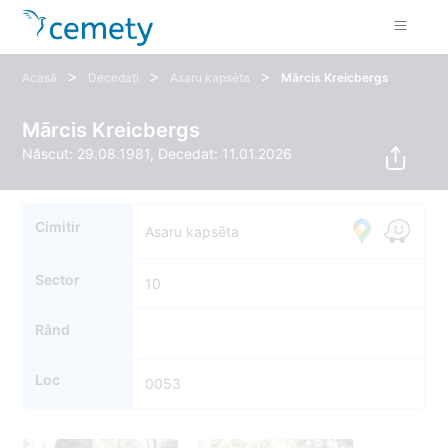
>
>
>
Acasă
Decedați
Asaru kapsēta
Mārcis Kreicbergs
Mārcis Kreicbergs
Născut: 29.08.1981, Decedat: 11.01.2026
Cimitir
Asaru kapsēta
Sector
10
Rând
Loc
0053