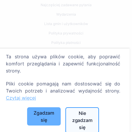
Najczęściej zadawane pytania
Wydarzenia
Lista gmin i użytkowników
Polityka prywatności
Polityka płatności
Ustawienia plików cookie
Ta strona używa plików cookie, aby poprawić
komfort przeglądania i zapewnić funkcjonalność
Szukaj
strony.
Szukaj zmarłych
Pliki cookie pomagają nam dostosować się do
Szukaj cmentarzy
Twoich potrzeb i analizować wydajność strony.
Czytaj więcej
Usługi
Zgadzam
Nie
Kontakty
się
zgadzam
SIA "CEMETY", LV40103618951
się