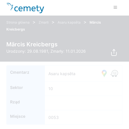
>
>
>
Strona główna
Zmarli
Asaru kapsēta
Mārcis
Kreicbergs
Mārcis Kreicbergs
Urodzony: 29.08.1981, Zmarły: 11.01.2026
Cmentarz
Asaru kapsēta
Sektor
10
Rząd
Miejsce
0053