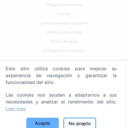
Preguntas frecuentes
Eventos
Lista de municipios y usuarios
Política de privacidad
Política de pagos
Configuración de cookies
Búsqueda
Este sitio utiliza cookies para mejorar su
Buscar fallecidos
experiencia de navegación y garantizar la
funcionalidad del sitio.
Buscar cementerios
Las cookies nos ayudan a adaptarnos a sus
Servicios
necesidades y analizar el rendimiento del sitio.
Leer más
Contactos
SIA "CEMETY", LV40103618951
Acepto
No acepto