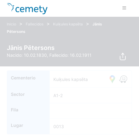
>
>
>
Inicio
Fallecidos
Kuiķules kapsēta
Jānis
Pētersons
Jānis Pētersons
Nacido: 10.02.1830, Fallecido: 16.02.1911
Cementerio
Kuiķules kapsēta
Sector
A1-2
Fila
Lugar
0013