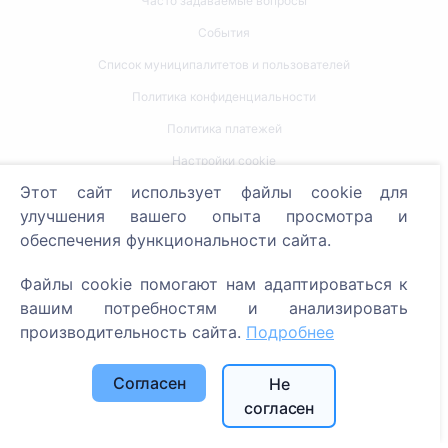
Часто задаваемые вопросы
События
Список муниципалитетов и пользователей
Политика конфиденциальности
Политика платежей
Настройки cookie
Этот сайт использует файлы cookie для
Поиск
улучшения вашего опыта просмотра и
обеспечения функциональности сайта.
Поиск усопших
Поиск кладбищ
Файлы cookie помогают нам адаптироваться к
вашим потребностям и анализировать
Услуги
производительность сайта.
Подробнее
Контакты
Согласен
Не
согласен
SIA "CEMETY", LV40103618951
371 29144816