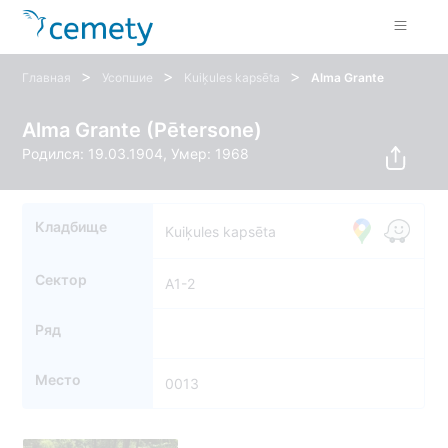
>
>
>
Главная
Усопшие
Kuiķules kapsēta
Alma Grante
Alma Grante (Pētersone)
Родился: 19.03.1904, Умер: 1968
Кладбище
Kuiķules kapsēta
Сектор
A1-2
Ряд
Место
0013